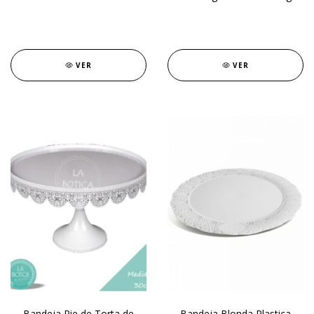
VER
VER
Bandeja Pie de Torta de
Bandeja Blonda Plastica