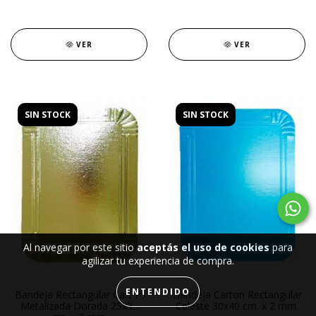
VER
VER
SIN STOCK
SIN STOCK
Al navegar por este sitio
aceptás el uso de cookies
para
agilizar tu experiencia de compra.
ENTENDIDO
Bandeja Rectangular Carton
Bandeja Carton Rectangular
Metalizada Dorada 25x35
Celeste 30x40 cm. x 2 mm.