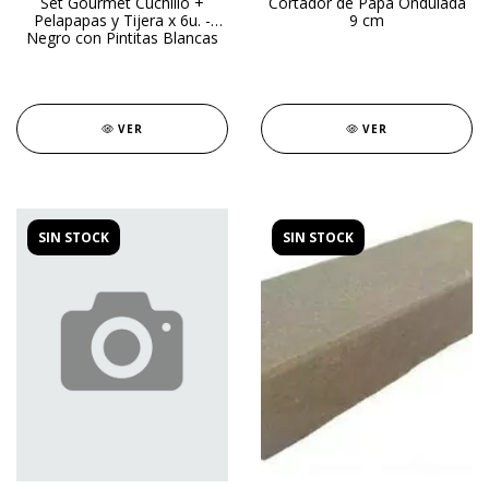
Set Gourmet Cuchillo +
Cortador de Papa Ondulada
Pelapapas y Tijera x 6u. -
9 cm
Negro con Pintitas Blancas
VER
VER
SIN STOCK
SIN STOCK