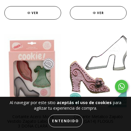
VER
VER
Al navegar por este sitio
aceptás el uso de cookies
para
agilizar tu experiencia de compra.
Cortante Acero Moda
Cortante Metalico Zapato
Vestido Zapato Labio Set x
ENTENDIDO
(GA14) FLOGUS
3 DOÑA CLARA