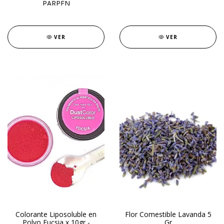
PARPEN
VER
VER
Colorante Liposoluble en
Flor Comestible Lavanda 5
Polvo Fucsia x 10gr -
Gr