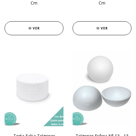
Cm
Cm
VER
VER
Torta Falsa Telgopor
Telgopor Esfera N° 13 - 13