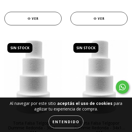
VER
VER
SIN STOCK
SIN STOCK
Al navegar por este sitio
aceptás el uso de cookies
para
agilizar tu experiencia de compra.
ENTENDIDO
Torta Falsa Telgopor
Torta Falsa Telgopor
Dummie Redonda - 30x15
Dummie Redonda - 34x15