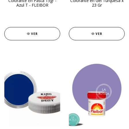
Colorante En Pasta 15gr -
Colorante en Gel Turquesa x
Azul T - FLEIBOR
23 Gr
VER
VER