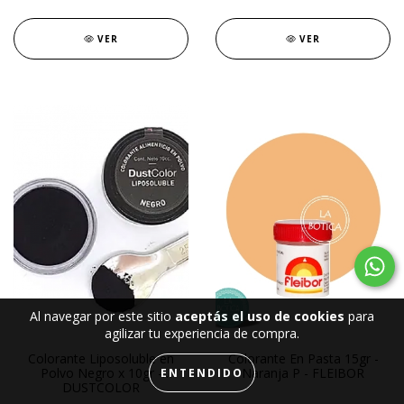
VER
VER
Al navegar por este sitio
aceptás el uso de cookies
para
agilizar tu experiencia de compra.
Colorante Liposoluble en
Colorante En Pasta 15gr -
Polvo Negro x 10gr -
Naranja P - FLEIBOR
ENTENDIDO
DUSTCOLOR