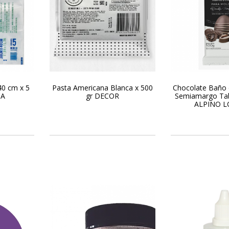
40 cm x 5
Pasta Americana Blanca x 500
Chocolate Baño 
CA
gr DECOR
Semiamargo Tab
ALPINO L