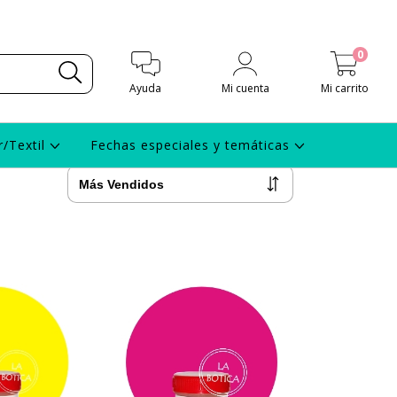
0
Ayuda
Mi cuenta
Mi carrito
r/Textil
Fechas especiales y temáticas