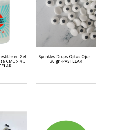
stible en Gel
Sprinkles Drops Ojitos Ojos -
ase CMC x 45
30 gr -PASTELAR
STELAR