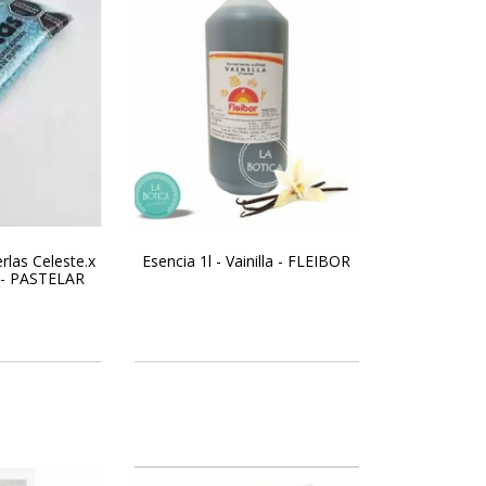
rlas Celeste.x
Esencia 1l - Vainilla - FLEIBOR
C- PASTELAR