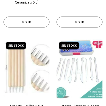
Ceramica x 5 u.
VER
VER
SIN STOCK
SIN STOCK
Set Mini Bolillos x 5 u
Estecas Plasticas 9 Piezas